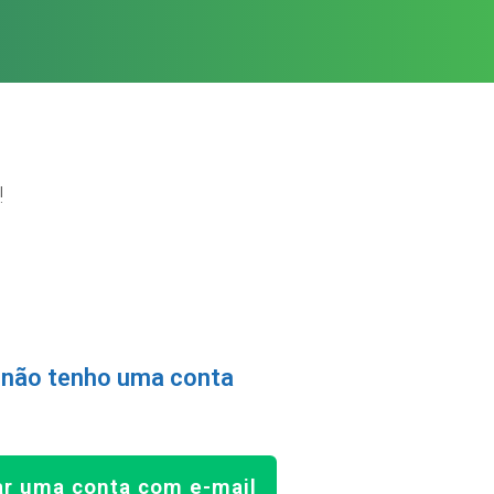
!
 não tenho uma conta
ar uma conta com e-mail