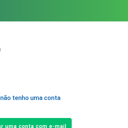
!
 não tenho uma conta
ar uma conta com e-mail