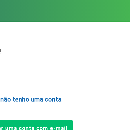
!
 não tenho uma conta
ar uma conta com e-mail