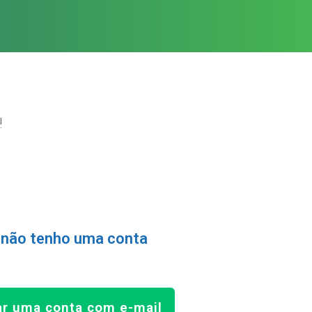
!
 não tenho uma conta
ar uma conta com e-mail