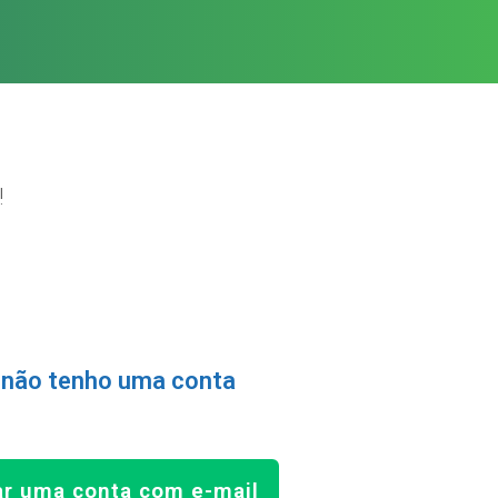
!
 não tenho uma conta
ar uma conta com e-mail