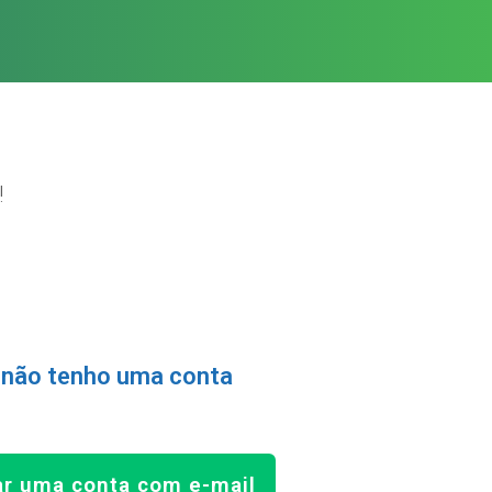
!
 não tenho uma conta
ar uma conta com e-mail