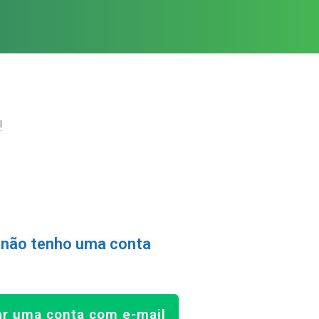
!
 não tenho uma conta
ar uma conta com e-mail